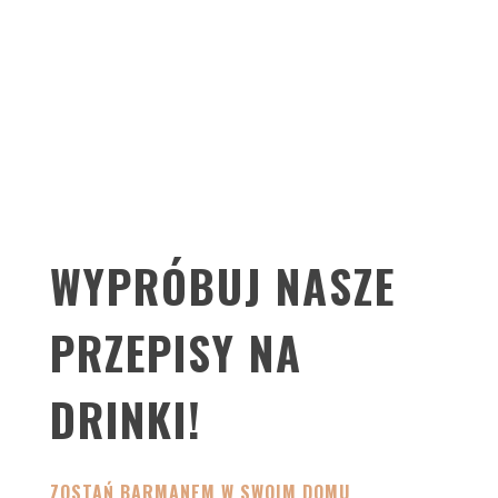
Blue Curacao
|
Drinki z grenadiną
|
Drinki z
Campari
|
Drinki z Cointreau
|
Drinki z Jagera
|
Drinki z wermutu
|
Drinki z limoncello
|
Drinki z cytrynówki
WYPRÓBUJ NASZE
PRZEPISY NA
DRINKI!
ZOSTAŃ BARMANEM W SWOIM DOMU