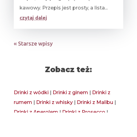
kawowy. Przepis jest prosty, a lista...
czytaj dalej
« Starsze wpisy
Zobacz też:
Drinki z wódki
|
Drinki z ginem
|
Drinki z
rumem
|
Drinki z whisky
|
Drinki z Malibu
|
Drinki z Aperolem
|
Drinki z Prosecco
|
Drinki z tequili
|
Drinki bezalkoholowe
|
Drinki z Amaretto
|
Drinki z Baileys
|
Drinki z