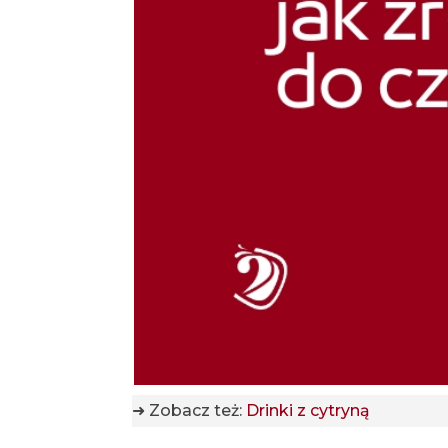
➜ Zobacz też:
Drinki z cytryną