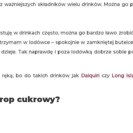
 z ważniejszych składników wielu drinków. Można g
stuję w drinkach często, można go bardzo ławo zrobi
 i trzymam w lodówce – spokojnie w zamkniętej butelc
ie dzieje. Tak naprawdę i poza lodówką dobrze sobie po
ręką, bo do takich drinków jak
Daiquiri
czy
Long Isl
yrop cukrowy?