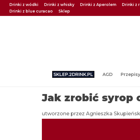
Drinki z wódki
Drinki z whisky
Drinki z Aperolem
Drinki z
Drinki z blue curacao
Sklep
SKLEP.2DRINK.PL
AGD
Przepis
Jak zrobić syrop
utworzone przez
Agnieszka Skupieńs