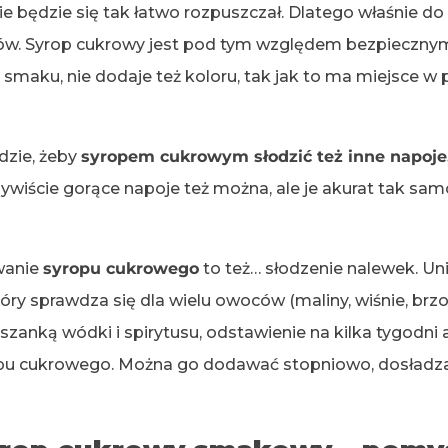
e będzie się tak łatwo rozpuszczał. Dlatego właśnie do
pów. Syrop cukrowy jest pod tym względem bezpieczny
go smaku, nie dodaje też koloru, tak jak to ma miejsce 
odzie, żeby
syropem cukrowym słodzić też inne napoje
zywiście gorące napoje też można, ale je akurat tak sa
wanie
syropu cukrowego
to też… słodzenie nalewek. Uni
ry sprawdza się dla wielu owoców (maliny, wiśnie, brzos
anką wódki i spirytusu, odstawienie na kilka tygodni
pu cukrowego. Można go dodawać stopniowo, dosładza