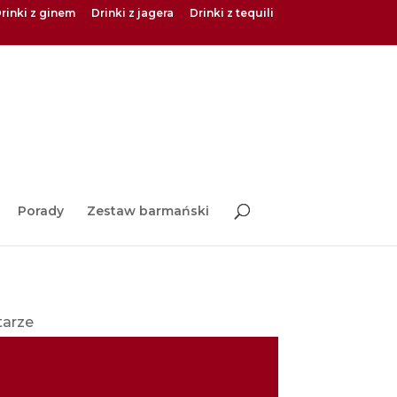
rinki z ginem
Drinki z jagera
Drinki z tequili
Porady
Zestaw barmański
tarze