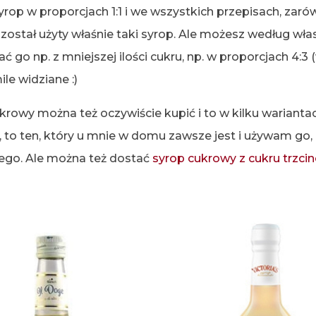
op w proporcjach 1:1 i we wszystkich przepisach, zarów
 został użyty właśnie taki syrop. Ale możesz według wła
o np. z mniejszej ilości cukru, np. w proporcjach 4:3 (
le widziane :)
krowy można też oczywiście kupić i to w kilku warianta
, to ten, który u mnie w domu zawsze jest i używam go
go. Ale można też dostać
syrop cukrowy z cukru trzcin