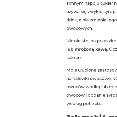
zimnym napoju cukier ni
używa się zwykle syro
drink, a nie zmienia je
owocowych.
Nic nie stoi na przeszk
lub mrożoną kawę
. Oc
cukrem.
Moje ulubione zastoso
na nalewki owocowe, któ
owoców wódką lub miesz
owoców i dodanie syro
według potrzeb.