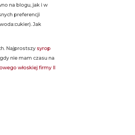
no na blogu, jak i w
snych preferencji
woda:cukier). Jak
ch. Najprostszy
syrop
, gdy nie mam czasu na
owego włoskiej firmy Il