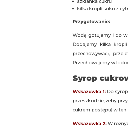
szklanka cukru
kilka kropli soku z cyt
Przygotowanie:
Wodę gotujemy i do wrz
Dodajemy kilka kropl
przechowywać), prze
Przechowujemy w lodo
Syrop cukro
Wskazówka 1:
Do syropu
przeszkodzie, żeby pr
cukrem postępuj w ten
Wskazówka 2:
W różnych