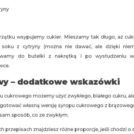
ryny
ątku wsypujemy cukier. Mieszamy tak długo, aż cukie
i soku z cytryny (można nie dawać, ale dzięki nie
lewamy do butelki z nakrętką i po wystudzeniu w
wce.
wy – dodatkowe wskazówki
 cukrowego możemy użyć zwykłego, białego cukru, ale n
zygotować własną wersję syropu cukrowego z brązoweg
 sam sposób, co ze zwykłym.
 przepisach znajdziesz różne proporcje, jeśli chodzi o 