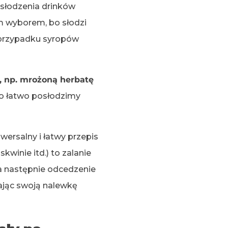
 słodzenia drinków
m wyborem, bo słodzi
w przypadku syropów
, np. mrożoną herbatę
mo łatwo posłodzimy
wersalny i łatwy przepis
kwinie itd.) to zalanie
 a następnie odcedzenie
jąc swoją nalewkę