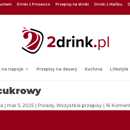
 rumem
Drinki z Prosecco
Przepisy na drinki
Drinki z Malibu
D
y na napoje
Przepisy na desery
Kuchnia
Lifestyle
 cukrowy
ka
|
mar 5, 2025
|
Porady
,
Wszystkie przepisy
|
16 Komen