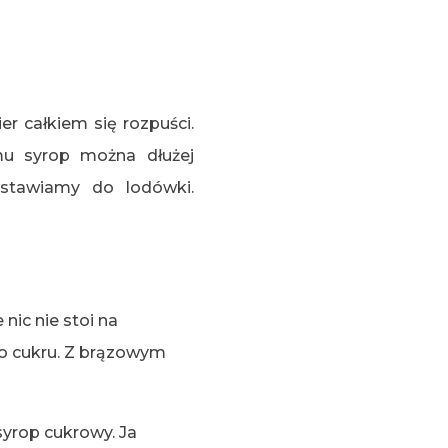
r całkiem się rozpuści.
mu syrop można dłużej
stawiamy do lodówki.
ic nie stoi na
o cukru. Z brązowym
syrop cukrowy. Ja